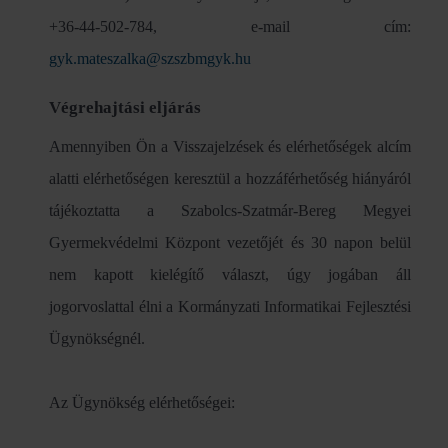
+36-44-502-784, e-mail cím:
gyk.mateszalka@szszbmgyk.hu
Végrehajtási eljárás
Amennyiben Ön a Visszajelzések és elérhetőségek alcím
alatti elérhetőségen keresztül a hozzáférhetőség hiányáról
tájékoztatta a Szabolcs-Szatmár-Bereg Megyei
Gyermekvédelmi Központ vezetőjét és 30 napon belül
nem kapott kielégítő választ, úgy jogában áll
jogorvoslattal élni a Kormányzati Informatikai Fejlesztési
Ügynökségnél.
Az Ügynökség elérhetőségei: