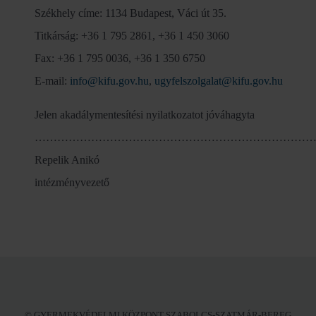
Székhely címe: 1134 Budapest, Váci út 35.
Titkárság: +36 1 795 2861, +36 1 450 3060
Fax: +36 1 795 0036, +36 1 350 6750
E-mail:
info@kifu.gov.hu
,
ugyfelszolgalat@kifu.gov.hu
Jelen akadálymentesítési nyilatkozatot jóváhagyta
…………………………………………………………………
Repelik Anikó
intézményvezető
© GYERMEKVÉDELMI KÖZPONT SZABOLCS-SZATMÁR-BEREG