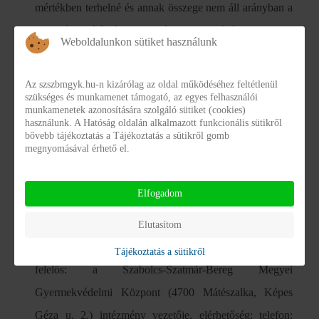
mértékben terhelné és annak összege nem áll arányban a
fogyatékkal élők általi használat gyakoriságával.
Weboldalunkon sütiket használunk
Az akadálymentesítési nyilatkozat elkészítése
Az szszbmgyk.hu-n kizárólag az oldal működéséhez feltétlenül
E nyilatkozat a szervezetünk által végzett önértékelés
szükséges és munkamenet támogató, az egyes felhasználói
munkamenetek azonosítására szolgáló sütiket (cookies)
alapján 2022. május 12. napján készült a
használunk. A Hatóság oldalán alkalmazott funkcionális sütikről
bővebb tájékoztatás a Tájékoztatás a sütikről gomb
https://kifu.gov.hu/akadalymentesitesi-nyilatkozat-sablon-
megnyomásával érhető el.
honlaphoz-html
webhelyen elérhető akadálymentesítési
nyilatkozat alapján.
Elfogadom
Visszajelzés és elérhetőségek
Elutasítom
Az akadálymentesítésért és a kérések feldolgozásért
Tájékoztatás a sütikről
felelős: a Szabolcs-Szatmár-Bereg Megyei
Gyermekvédelmi Központ (4700 Mátészalka, Képes
Géza u. 2.) intézmény vezetője, elérhetőség: telefon: